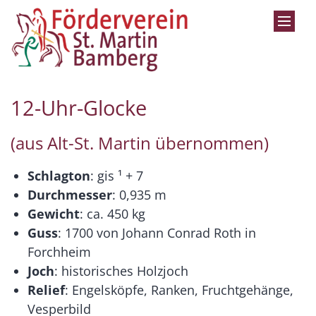
Zum Inhalt springen
12-Uhr-Glocke
(aus Alt-St. Martin übernommen)
Schlagton
: gis ¹ + 7
Durchmesser
: 0,935 m
Gewicht
: ca. 450 kg
Guss
: 1700 von Johann Conrad Roth in
Forchheim
Joch
: historisches Holzjoch
Relief
: Engelsköpfe, Ranken, Fruchtgehänge,
Vesperbild