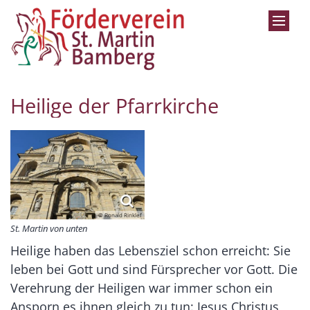
Zum Inhalt springen
Heilige der Pfarrkirche
© Ronald Rinklef
St. Martin von unten
Heilige haben das Lebensziel schon erreicht: Sie
leben bei Gott und sind Fürsprecher vor Gott. Die
Verehrung der Heiligen war immer schon ein
Ansporn es ihnen gleich zu tun: Jesus Christus